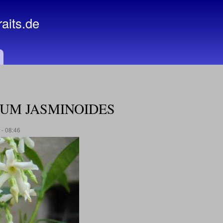
Direkt
zum
raits.de
Inhalt
UM JASMINOIDES
- 08:46