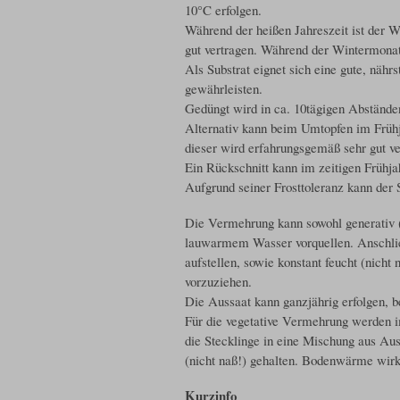
10°C erfolgen.
Während der heißen Jahreszeit ist der W
gut vertragen. Während der Wintermonate 
Als Substrat eignet sich eine gute, nähr
gewährleisten.
Gedüngt wird in ca. 10tägigen Abstände
Alternativ kann beim Umtopfen im Frühj
dieser wird erfahrungsgemäß sehr gut ve
Ein Rückschnitt kann im zeitigen Frühjah
Aufgrund seiner Frosttoleranz kann der
Die Vermehrung kann sowohl generativ (A
lauwarmem Wasser vorquellen. Anschlie
aufstellen, sowie konstant feucht (nich
vorzuziehen.
Die Aussaat kann ganzjährig erfolgen, 
Für die vegetative Vermehrung werden i
die Stecklinge in eine Mischung aus Auss
(nicht naß!) gehalten. Bodenwärme wirk
Kurzinfo