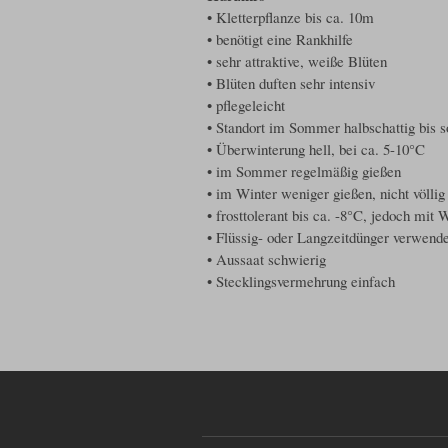
• Kletterpflanze bis ca. 10m
• benötigt eine Rankhilfe
• sehr attraktive, weiße Blüten
• Blüten duften sehr intensiv
• pflegeleicht
• Standort im Sommer halbschattig bis s
• Überwinterung hell, bei ca. 5-10°C
• im Sommer regelmäßig gießen
• im Winter weniger gießen, nicht völlig
• frosttolerant bis ca. -8°C, jedoch mit 
• Flüssig- oder Langzeitdünger verwend
• Aussaat schwierig
• Stecklingsvermehrung einfach