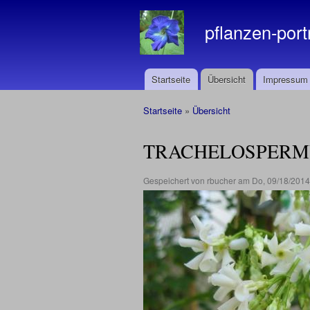
pflanzen-port
Startseite
Übersicht
Impressum
Hauptmenü
Startseite
»
Übersicht
Sie sind hier
TRACHELOSPERM
Gespeichert von
rbucher
am Do, 09/18/2014 