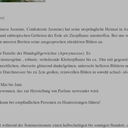
es)
inese Jasmine, Confederate Jasmine) hat seine ursprüngliche Heimat in As
n und subtropischen Gebieten der Erde als Zierpflanze anzutreffen. Bei uns w
n unseren Breiten seine ausgesprochen attraktiven Blüten an.
r Familie der Hundsgiftgewächse (Apocynaceae). Es
 immergrüne , robuste, verholzende Kletterpflanze bis ca. 10m mit gegens
nzettlichen, oberseits glänzend dunkelgrünen, unterseits helleren Blättern un
im Durchmesser bis zu 2cm großen, reinweißen Blüten in sowohl achsel- al
 Mai bis Juni.
gewonnen, das zur Herstellung von Parfum verwendet wird.
ann bei empfindlichen Personen zu Hautreizungen führen!
während der Sommermonate einen halbschattigen bis sonnigen Standort, die