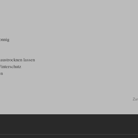
onnig
 austrocknen lassen
Winterschutz
en
Zu