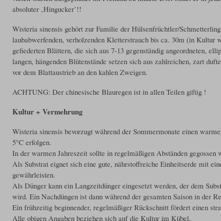
absoluter ‚Hingucker’!!
Wisteria sinensis gehört zur Familie der Hülsenfrüchtler/Schmetterlin
laubabwerfenden, verholzenden Kletterstrauch bis ca. 30m (in Kultur w
gefiederten Blättern, die sich aus 7-13 gegenständig angeordneten, el
langen, hängenden Blütenstände setzen sich aus zahlreichen, zart duft
vor dem Blattaustrieb an den kahlen Zweigen.
ACHTUNG: Der chinesische Blauregen ist in allen Teilen giftig !
Kultur + Vermehrung
Wisteria sinensis bevorzugt während der Sommermonate einen warmen, 
5°C erfolgen.
In der warmen Jahreszeit sollte in regelmäßigen Abständen gegossen 
Als Substrat eignet sich eine gute, nährstoffreiche Einheitserde mit e
gewährleisten.
Als Dünger kann ein Langzeitdünger eingesetzt werden, der dem Subst
wird. Ein Nachdüngen ist dann während der gesamten Saison in der Reg
Ein frühzeitig beginnender, regelmäßiger Rückschnitt fördert einen s
Alle obigen Angaben beziehen sich auf die Kultur im Kübel.