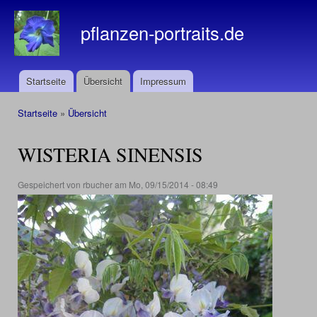
Dir
zu
pflanzen-portraits.de
Inha
Startseite
Übersicht
Impressum
Hauptmenü
Startseite
»
Übersicht
Sie sind hier
WISTERIA SINENSIS
Gespeichert von
rbucher
am Mo, 09/15/2014 - 08:49