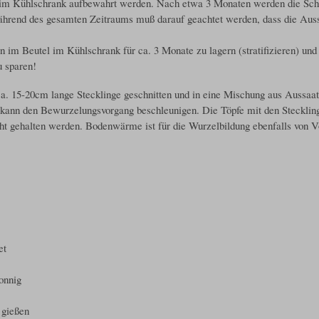
h im Kühlschrank aufbewahrt werden. Nach etwa 3 Monaten werden die Sch
 Während des gesamten Zeitraums muß darauf geachtet werden, dass die Auss
en im Beutel im Kühlschrank für ca. 3 Monate zu lagern (stratifizieren) und
u sparen!
a. 15-20cm lange Stecklinge geschnitten und in eine Mischung aus Aussaat
kann den Bewurzelungsvorgang beschleunigen. Die Töpfe mit den Stecklin
ucht gehalten werden. Bodenwärme ist für die Wurzelbildung ebenfalls von Vo
et
onnig
 gießen