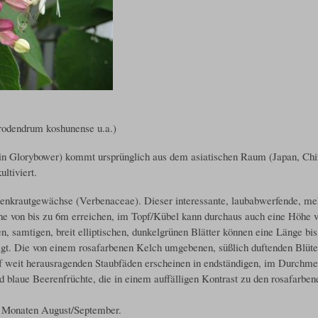
rodendrum koshunense u.a.)
in Glorybower) kommt ursprünglich aus dem asiatischen Raum (Japan, Chi
ltiviert.
enkrautgewächse (Verbenaceae). Dieser interessante, laubabwerfende, meh
e von bis zu 6m erreichen, im Topf/Kübel kann durchaus auch eine Höhe 
en, samtigen, breit elliptischen, dunkelgrünen Blätter können eine Länge b
sägt. Die von einem rosafarbenen Kelch umgebenen, süßlich duftenden Blüte
f weit herausragenden Staubfäden erscheinen in endständigen, im Durchme
d blaue Beerenfrüchte, die in einem auffälligen Kontrast zu den rosafarb
n Monaten August/September.