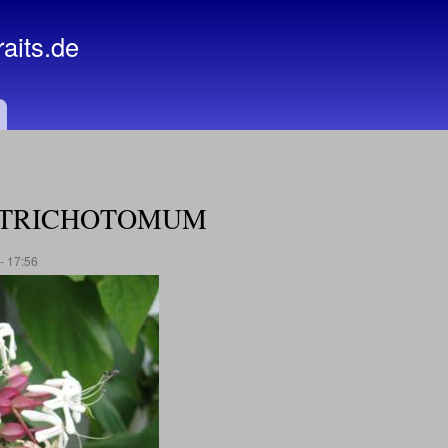
Direkt
zum
raits.de
Inhalt
 TRICHOTOMUM
- 17:56