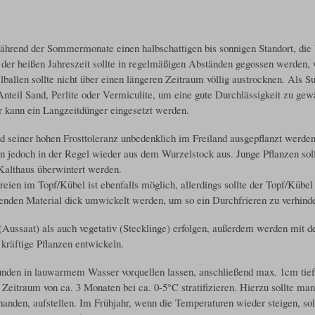
hrend der Sommermonate einen halbschattigen bis sonnigen Standort, die
d der heißen Jahreszeit sollte in regelmäßigen Abständen gegossen werden,
allen sollte nicht über einen längeren Zeitraum völlig austrocknen. Als Sub
Anteil Sand, Perlite oder Vermiculite, um eine gute Durchlässigkeit zu ge
 kann ein Langzeitdünger eingesetzt werden.
 seiner hohen Frosttoleranz unbedenklich im Freiland ausgepflanzt werden
en jedoch in der Regel wieder aus dem Wurzelstock aus. Junge Pflanzen soll
Kalthaus überwintert werden.
en im Topf/Kübel ist ebenfalls möglich, allerdings sollte der Topf/Kübel 
zenden Material dick umwickelt werden, um so ein Durchfrieren zu verhind
Aussaat) als auch vegetativ (Stecklinge) erfolgen, außerdem werden mit d
 kräftige Pflanzen entwickeln.
unden in lauwarmem Wasser vorquellen lassen, anschließend max. 1cm tief
n Zeitraum von ca. 3 Monaten bei ca. 0-5°C stratifizieren. Hierzu sollte ma
anden, aufstellen. Im Frühjahr, wenn die Temperaturen wieder steigen, sol