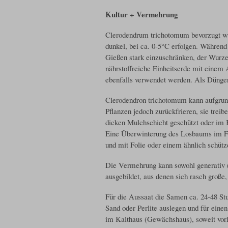
Kultur + Vermehrung
Clerodendrum trichotomum bevorzugt wä
dunkel, bei ca. 0-5°C erfolgen. Währen
Gießen stark einzuschränken, der Wurzelb
nährstoffreiche Einheitserde mit einem 
ebenfalls verwendet werden. Als Dünger
Clerodendron trichotomum kann aufgrund
Pflanzen jedoch zurückfrieren, sie treib
dicken Mulchschicht geschützt oder im 
Eine Überwinterung des Losbaums im Frei
und mit Folie oder einem ähnlich schüt
Die Vermehrung kann sowohl generativ (
ausgebildet, aus denen sich rasch große,
Für die Aussaat die Samen ca. 24-48 St
Sand oder Perlite auslegen und für eine
im Kalthaus (Gewächshaus), soweit vorh